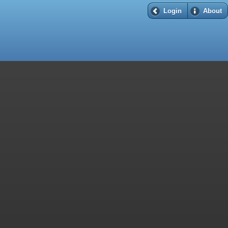
Login
About